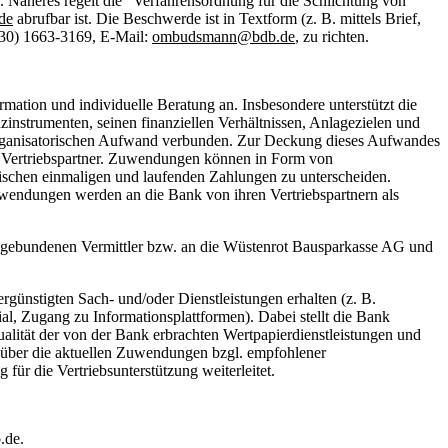
Näheres regelt die "Verfahrensordnung für die Schlichtung von
de
abrufbar ist. Die Beschwerde ist in Textform (z. B. mittels Brief,
030) 1663-3169, E-Mail:
ombudsmann@bdb.de
, zu richten.
tion und individuelle Beratung an. Insbesondere unterstützt die
nstrumenten, seinen finanziellen Verhältnissen, Anlagezielen und
nd organisatorischen Aufwand verbunden. Zur Deckung dieses Aufwandes
r Vertriebspartner. Zuwendungen können in Form von
schen einmaligen und laufenden Zahlungen zu unterscheiden.
wendungen werden an die Bank von ihren Vertriebspartnern als
ch gebundenen Vermittler bzw. an die Wüstenrot Bausparkasse AG und
günstigten Sach- und/oder Dienstleistungen erhalten (z. B.
l, Zugang zu Informationsplattformen). Dabei stellt die Bank
alität der von der Bank erbrachten Wertpapierdienstleistungen und
s über die aktuellen Zuwendungen bzgl. empfohlener
für die Vertriebsunterstützung weiterleitet.
.de.