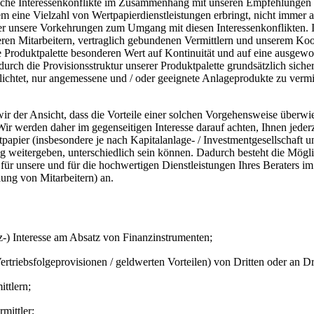
liche Interessenkonflikte im Zusammenhang mit unseren Empfehlungen h
m eine Vielzahl von Wertpapierdienstleistungen erbringt, nicht immer
er unsere Vorkehrungen zum Umgang mit diesen Interessenkonflikten. In
seren Mitarbeitern, vertraglich gebundenen Vermittlern und unserem 
 Produktpalette besonderen Wert auf Kontinuität und auf eine ausgewo
durch die Provisionsstruktur unserer Produktpalette grundsätzlich sicher
pflichtet, nur angemessene und / oder geeignete Anlageprodukte zu ver
wir der Ansicht, dass die Vorteile einer solchen Vorgehensweise überwi
 Wir werden daher im gegenseitigen Interesse darauf achten, Ihnen jede
rtpapier (insbesondere je nach Kapitalanlage- / Investmentgesellschaft 
ng weitergeben, unterschiedlich sein können. Dadurch besteht die Möglic
ür unsere und für die hochwertigen Dienstleistungen Ihres Beraters im
ung von Mitarbeitern) an.
-) Interesse am Absatz von Finanzinstrumenten;
triebsfolgeprovisionen / geldwerten Vorteilen) von Dritten oder an Dr
ttlern;
mittler;