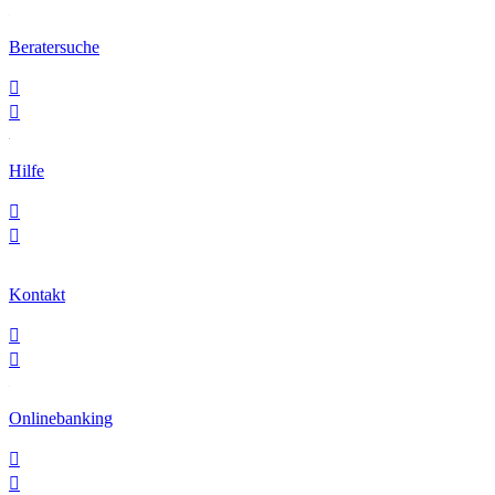
Beratersuche


Hilfe


Kontakt


Onlinebanking

