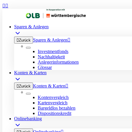


Sparen & Anlegen
Sparen & Anlegen


Zurück
Investmentfonds
Nachhaltigkeit
Anlegerinformationen
Glossar
Konten & Karten
Konten & Karten


Zurück
Kontenvergleich
Kartenvergleich
Bargeldlos bezahlen
Dispositionskredit
Onlinebanking
Onlinebanking
