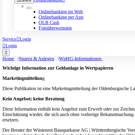

Zurück
Onlinebanking im Web
Onlinebanking per App
OLB Cash
Fotoüberweisung
Service

Login

Login

Home
Sparen & Anlegen
WpHG-Informationen
Wichtige Information zur Geldanlage in Wertpapieren
Marketingmitteilun
g
Diese Publikation ist eine Marketingmitteilung der Oldenburgische 
Kein Angebot; keine Beratung
Diese Information enthält kein Angebot zum Erwerb oder zur Zeichn
Einschätzung wieder, die sich auch ohne vorherige Bekanntmachung än
ersetzen.
Der Berater der Wüstenrot Bausparkasse AG | Württembergische Versi