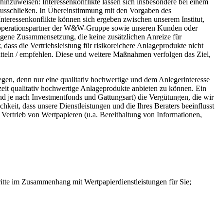
inzuweisen: Interessenkonflikte lassen sich insbesondere bei einem
 ausschließen. In Übereinstimmung mit den Vorgaben des
teressenkonflikte können sich ergeben zwischen unserem Institut,
Kooperationspartner der W&W-Gruppe sowie unseren Kunden oder
gene Zusammensetzung, die keine zusätzlichen Anreize für
, dass die Vertriebsleistung für risikoreichere Anlageprodukte nicht
mitteln / empfehlen. Diese und weitere Maßnahmen verfolgen das Ziel,
egen, denn nur eine qualitativ hochwertige und dem Anlegerinteresse
rzeit qualitativ hochwertige Anlageprodukte anbieten zu können. Ein
und je nach Investmentfonds und Gattungsart) die Vergütungen, die wir
hkeit, dass unsere Dienstleistungen und die Ihres Beraters beeinflusst
 Vertrieb von Wertpapieren (u.a. Bereithaltung von Informationen,
itte im Zusammenhang mit Wertpapierdienstleistungen für Sie;