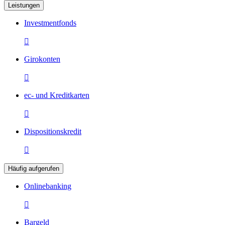
Leistungen
Investmentfonds

Girokonten

ec- und Kreditkarten

Dispositionskredit

Häufig aufgerufen
Onlinebanking

Bargeld