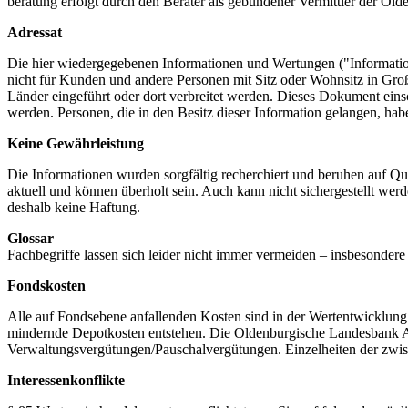
beratung erfolgt durch den Berater als gebundener Vermittler der O
Adressat
Die hier wiedergegebenen Informationen und Wertungen ("Information"
nicht für Kunden und andere Personen mit Sitz oder Wohnsitz in Gro
Länder eingeführt oder dort verbreitet werden. Dieses Dokument eins
werden. Personen, die in den Besitz dieser Information gelangen, habe
Keine Gewährleistung
Die Informationen wurden sorgfältig recherchiert und beruhen auf Qu
aktuell und können überholt sein. Auch kann nicht sichergestellt wer
deshalb keine Haftung.
Glossar
Fachbegriffe lassen sich leider nicht immer vermeiden – insbesonde
Fondskosten
Alle auf Fondsebene anfallenden Kosten sind in der Wertentwicklung 
mindernde Depotkosten entstehen. Die Oldenburgische Landesbank AG 
Verwaltungsvergütungen/Pauschalvergütungen. Einzelheiten der zwisch
Interessenkonflikte