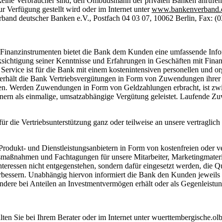
keine Verbraucher sind, den Ombudsmann der privaten Banken anrufen. 
Verfügung gestellt wird oder im Internet unter
www.bankenverband.
band deutscher Banken e.V., Postfach 04 03 07, 10062 Berlin, Fax: (
inanzinstrumenten bietet die Bank dem Kunden eine umfassende Informa
chtigung seiner Kenntnisse und Erfahrungen in Geschäften mit Finanzi
tene Service ist für die Bank mit einem kostenintensiven personellen u
en erhält die Bank Vertriebsvergütungen in Form von Zuwendungen ihre
en. Werden Zuwendungen in Form von Geldzahlungen erbracht, ist zwi
ern als einmalige, umsatzabhängige Vergütung geleistet. Laufende Zu
ür die Vertriebsunterstützung ganz oder teilweise an unsere vertragli
dukt- und Dienstleistungsanbietern in Form von kostenfreien oder ver
smaßnahmen und Fachtagungen für unsere Mitarbeiter, Marketingmateria
teressen nicht entgegenstehen, sondern dafür eingesetzt werden, die Qu
erbessern. Unabhängig hiervon informiert die Bank den Kunden jeweil
dere bei Anteilen an Investmentvermögen erhält oder als Gegenleistung 
en Sie bei Ihrem Berater oder im Internet unter wuerttembergische.olb