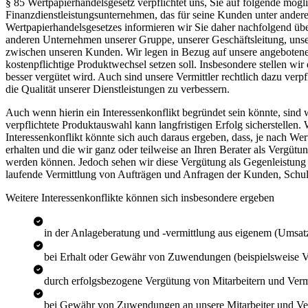
§ 85 Wertpapierhandelsgesetz verpflichtet uns, Sie auf folgende mög
Finanzdienstleistungsunternehmen, das für seine Kunden unter andere
Wertpapierhandelsgesetzes informieren wir Sie daher nachfolgend üb
anderen Unternehmen unserer Gruppe, unserer Geschäftsleitung, un
zwischen unseren Kunden. Wir legen in Bezug auf unsere angebotene
kostenpflichtige Produktwechsel setzen soll. Insbesondere stellen wir 
besser vergütet wird. Auch sind unsere Vermittler rechtlich dazu ver
die Qualität unserer Dienstleistungen zu verbessern.
Auch wenn hierin ein Interessenkonflikt begründet sein könnte, sind 
verpflichtete Produktauswahl kann langfristigen Erfolg sicherstellen.
Interessenkonflikt könnte sich auch daraus ergeben, dass, je nach We
erhalten und die wir ganz oder teilweise an Ihren Berater als Vergütu
werden können. Jedoch sehen wir diese Vergütung als Gegenleistung f
laufende Vermittlung von Aufträgen und Anfragen der Kunden, Schul
Weitere Interessenkonflikte können sich insbesondere ergeben
in der Anlageberatung und -vermittlung aus eigenem (Umsatz
bei Erhalt oder Gewähr von Zuwendungen (beispielsweise Ver
durch erfolgsbezogene Vergütung von Mitarbeitern und Vermi
bei Gewähr von Zuwendungen an unsere Mitarbeiter und Ver