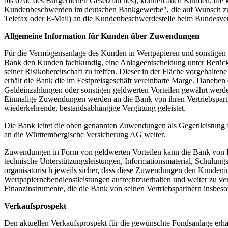
bis 676c des Bürgerlichen Gesetzbuches), können auch Kunden, die 
Kundenbeschwerden im deutschen Bankgewerbe", die auf Wunsch zur 
Telefax oder E-Mail) an die Kundenbeschwerdestelle beim Bundesver
Allgemeine Information für Kunden über Zuwendungen
Für die Vermögensanlage des Kunden in Wertpapieren und sonstigen F
Bank den Kunden fachkundig, eine Anlageentscheidung unter Berücksi
seiner Risikobereitschaft zu treffen. Dieser in der Fläche vorgehal
erhält die Bank die im Festpreisgeschäft vereinbarte Marge. Daneb
Geldeinzahlungen oder sonstigen geldwerten Vorteilen gewährt werd
Einmalige Zuwendungen werden an die Bank von ihren Vertriebspartn
wiederkehrende, bestandsabhängige Vergütung geleistet.
Die Bank leitet die oben genannten Zuwendungen als Gegenleistung f
an die Württembergische Versicherung AG weiter.
Zuwendungen in Form von geldwerten Vorteilen kann die Bank von Pro
technische Unterstützungsleistungen, Informationsmaterial, Schulung
organisatorisch jeweils sicher, dass diese Zuwendungen den Kundenin
Wertpapiernebendienstleistungen aufrechtzuerhalten und weiter zu v
Finanzinstrumente, die die Bank von seinen Vertriebspartnern insbeson
Verkaufsprospekt
Den aktuellen Verkaufsprospekt für die gewünschte Fondsanlage erhalt