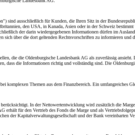
ldenburgische Landesbank AG.
) sind ausschließlich für Kunden, die Ihren Sitz in der Bundesrepubli
ßbritannien, den USA, in Kanada, Asien oder in der Schweiz bestimmt 
chließlich der darin wiedergegebenen Informationen dürfen im Ausland
n sich über die dort geltenden Rechtsvorschriften zu informieren und d
ellen, die die Oldenburgische Landesbank AG als zuverlässig ansieht.
den, dass die Informationen richtig und vollständig sind. Die Oldenbu
re bei komplexen Themen aus dem Finanzbereich. Ein umfangreiches Glo
berücksichtigt. In der Nettowertentwicklung wird zusätzlich die Marg
erhält für den Vertrieb des Fonds die Marge und als Vertriebsfolgep
en der Kapitalverwaltungsgesellschaft und der Bank vereinbarten Verg