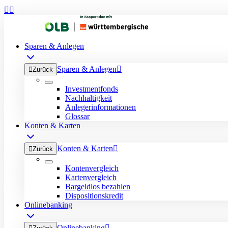


Sparen & Anlegen
Sparen & Anlegen


Zurück
Investmentfonds
Nachhaltigkeit
Anlegerinformationen
Glossar
Konten & Karten
Konten & Karten


Zurück
Kontenvergleich
Kartenvergleich
Bargeldlos bezahlen
Dispositionskredit
Onlinebanking
Onlinebanking
