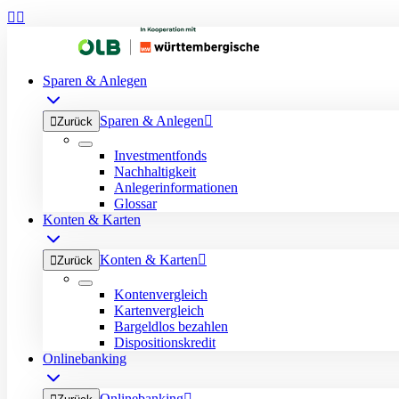


Sparen & Anlegen
Sparen & Anlegen


Zurück
Investmentfonds
Nachhaltigkeit
Anlegerinformationen
Glossar
Konten & Karten
Konten & Karten


Zurück
Kontenvergleich
Kartenvergleich
Bargeldlos bezahlen
Dispositionskredit
Onlinebanking
Onlinebanking
