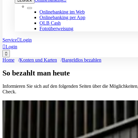

Zurück
Onlinebanking im Web
Onlinebanking per App
OLB Cash
Fotoüberweisung
Service

Login

Login

Home
Konten und Karten
Bargeldlos bezahlen
So bezahlt man heute
Informieren Sie sich auf den folgenden Seiten über die Möglichkeite
Check.